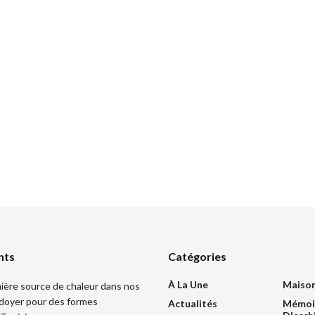
nts
Catégories
À La Une
Maiso
mière source de chaleur dans nos
idoyer pour des formes
Actualités
Mémoi