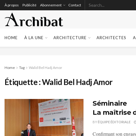
À propos
Publicité
Abonnement
Contact
HOME
À LA UNE
ARCHITECTURE
ARCHITECTES
A
Home
Tag
Walid Bel Hadj Amor
Étiquette :
Walid Bel Hadj Amor
Séminaire
La maîtrise 
BY
ÉQUIPE ÉDITORIALE
Confirmant son engagem