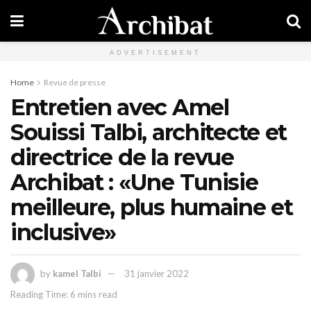
ADVERTISEMENT
Home
Revue de presse
Entretien avec Amel
Souissi Talbi, architecte et
directrice de la revue
Archibat : «Une Tunisie
meilleure, plus humaine et
inclusive»
by
kamel Talbi
31 janvier 2022
Reading Time: 6 mins read