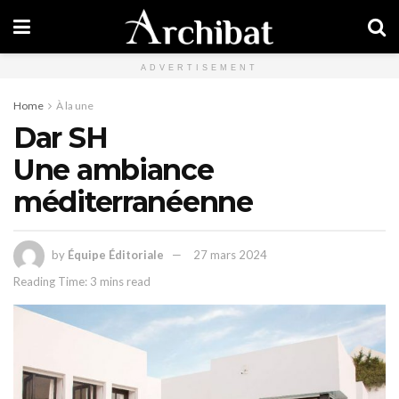
ADVERTISEMENT
Home
À la une
Dar SH
Une ambiance
méditerranéenne
by
Équipe Éditoriale
27 mars 2024
Reading Time: 3 mins read