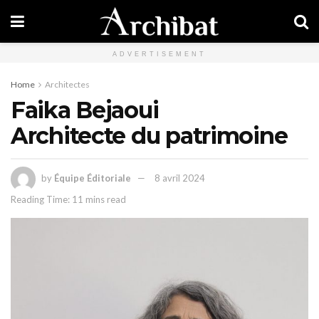
ADVERTISEMENT
Home
Architectes
Faika Bejaoui
Architecte du patrimoine
by
Équipe Éditoriale
8 avril 2024
Reading Time: 11 mins read