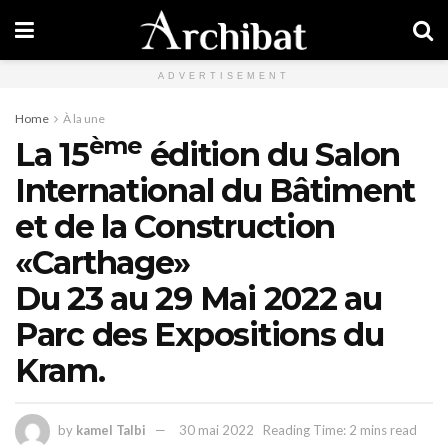
ADVERTISEMENT
Home
À la une
ème
La 15
édition du Salon
International du Bâtiment
et de la Construction
«Carthage»
Du 23 au 29 Mai 2022 au
Parc des Expositions du
Kram.
by
kamel Talbi
30 mai 2022
Reading Time: 2 mins read