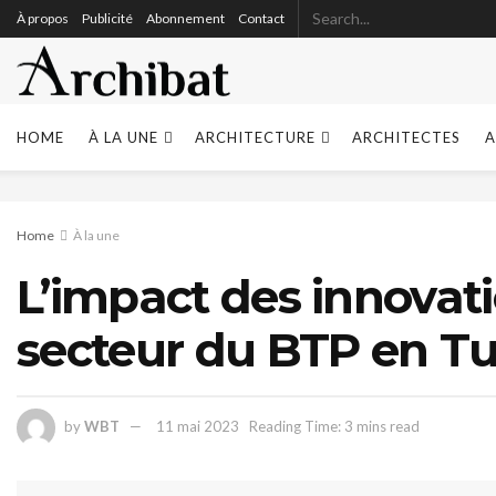
À propos
Publicité
Abonnement
Contact
HOME
À LA UNE
ARCHITECTURE
ARCHITECTES
A
Home
À la une
L’impact des innovatio
secteur du BTP en Tu
by
WBT
11 mai 2023
Reading Time: 3 mins read