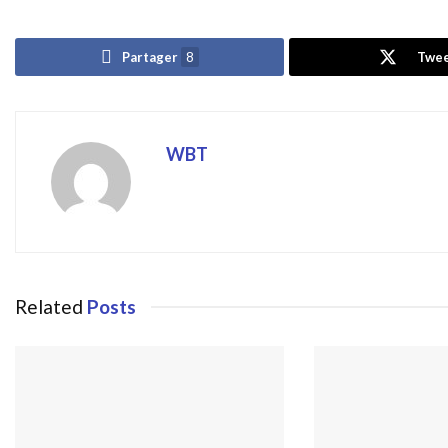
Partager
8
Twe
WBT
Related
Posts