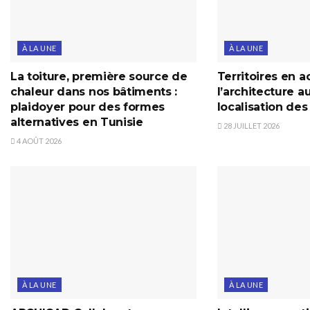
À LA UNE
À LA UNE
La toiture, première source de
Territoires en ac
chaleur dans nos bâtiments :
l’architecture a
plaidoyer pour des formes
localisation de
alternatives en Tunisie
28 JUILLET 2026
4 AOÛT 2026
À LA UNE
À LA UNE