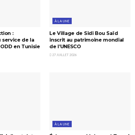
À LA UNE
tion :
Le Village de Sidi Bou Saïd
u service de la
inscrit au patrimoine mondial
s ODD en Tunisie
de l’UNESCO
27 JUILLET 2026
À LA UNE