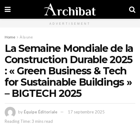
ADVERTISEMENT
Home
À la une
La Semaine Mondiale de la
Construction Durable 2025
: « Green Business & Tech
for Sustainable Buildings »
– BIGTECH 2025
by
Équipe Éditoriale
17 septembre 2025
Reading Time: 3 mins read