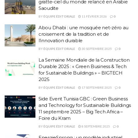
gratte-ciel du monde relancé en Arabie
Saoudite
BY
ÉQUIPE ÉDITORIALE
11 FÉVRIER 2026
0
Abou Dhabi : une mosquée net-zéro au
croisement de la tradition et de
l’innovation durable
BY
ÉQUIPE ÉDITORIALE
30 SEPTEMBRE 2025
0
La Semaine Mondiale de la Construction
Durable 2025 : « Green Business & Tech
for Sustainable Buildings » – BIGTECH
2025
BY
ÉQUIPE ÉDITORIALE
17 SEPTEMBRE 2025
0
Side Event Tunisia GBC : Green Business
and Technology for Sustainable Buildings
11 septembre 2025 – Big Tech Africa –
Foire du Kram
BY
ÉQUIPE ÉDITORIALE
8 SEPTEMBRE 2025
0
EnergieSprong : un modèle industriel