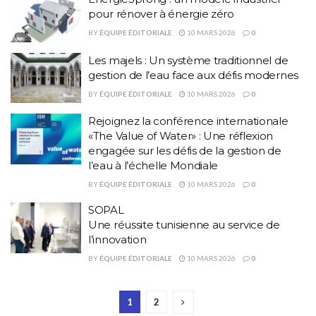
pour rénover à énergie zéro
BY
ÉQUIPE ÉDITORIALE
10 MARS 2026
0
Les majels : Un système traditionnel de
gestion de l’eau face aux défis modernes
BY
ÉQUIPE ÉDITORIALE
10 MARS 2026
0
Rejoignez la conférence internationale
«The Value of Water» : Une réflexion
engagée sur les défis de la gestion de
l’eau à l’échelle Mondiale
BY
ÉQUIPE ÉDITORIALE
10 MARS 2026
0
SOPAL
Une réussite tunisienne au service de
l’innovation
BY
ÉQUIPE ÉDITORIALE
10 MARS 2026
0
1
2