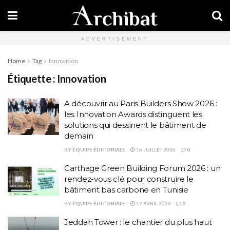
ADVERTISEMENT
Home
Tag
Innovation
Étiquette :
Innovation
A découvrir au Paris Builders Show 2026 :
les Innovation Awards distinguent les
solutions qui dessinent le bâtiment de
demain
BY
ÉQUIPE ÉDITORIALE
16 JUILLET 2026
0
Carthage Green Building Forum 2026 : un
rendez-vous clé pour construire le
bâtiment bas carbone en Tunisie
BY
ÉQUIPE ÉDITORIALE
17 AVRIL 2026
0
Jeddah Tower : le chantier du plus haut