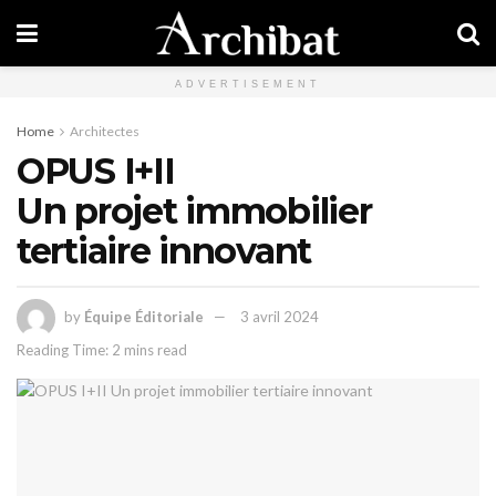
ADVERTISEMENT
Home
Architectes
OPUS I+II
Un projet immobilier
tertiaire innovant
by
Équipe Éditoriale
3 avril 2024
Reading Time: 2 mins read