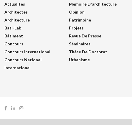
Actualités
Mémoire D'architecture
Architectes
Opinion
Architecture
Patrimoine
Bati-Lab
Projets
Bâtiment
Revue De Presse
Concours
Séminaires
Concours International
Thèse De Doctorat
Concours National
Urbanisme
International
© 2026
JNews
- Premium WordPress news & magazine theme by
Jegtheme
.