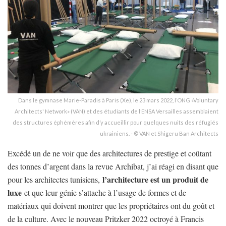
Dans le gymnase Marie-Paradis à Paris (Xe), le 23 mars 2022, l’ONG «Voluntary
Architects' Network» (VAN) et des étudiants de l’ENSA Versailles assemblaient
des structures éphémères afin d’y accueillir pour quelques nuits des réfugiés
ukrainiens. - © VAN et Shigeru Ban Architects
Excédé un de ne voir que des architectures de prestige et coûtant
des tonnes d’argent dans la revue Archibat, j’ai réagi en disant que
l’architecture est un produit de
pour les architectes tunisiens,
luxe
et que leur génie s’attache à l’usage de formes et de
matériaux qui doivent montrer que les propriétaires ont du goût et
de la culture. Avec le nouveau Pritzker 2022 octroyé à Francis