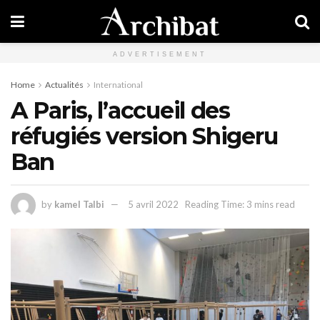
ADVERTISEMENT
Home
Actualités
International
A Paris, l’accueil des
réfugiés version Shigeru
Ban
by
kamel Talbi
5 avril 2022
Reading Time: 3 mins read