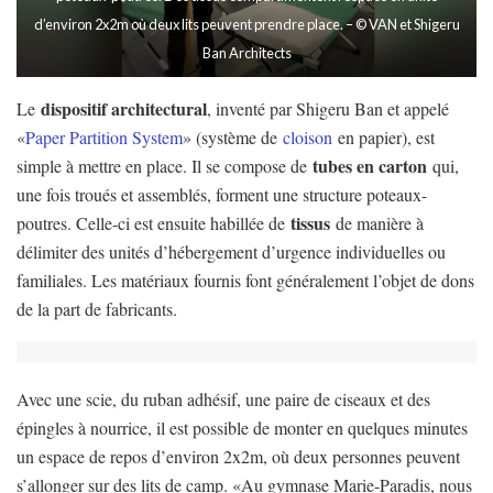
d’environ 2x2m où deux lits peuvent prendre place. – © VAN et Shigeru
Ban Architects
dispositif architectural
Le
, inventé par Shigeru Ban et appelé
«
Paper Partition System
» (système de
cloison
en papier), est
tubes en carton
simple à mettre en place. Il se compose de
qui,
une fois troués et assemblés, forment une structure poteaux-
tissus
poutres. Celle-ci est ensuite habillée de
de manière à
délimiter des unités d’hébergement d’urgence individuelles ou
familiales. Les matériaux fournis font généralement l’objet de dons
de la part de fabricants.
Avec une scie, du ruban adhésif, une paire de ciseaux et des
épingles à nourrice, il est possible de monter en quelques minutes
un espace de repos d’environ 2x2m, où deux personnes peuvent
s’allonger sur des lits de camp. «Au gymnase Marie-Paradis, nous