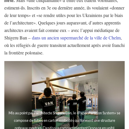
forte.
Mais «une cinquantaine» d’entre eux étaient volontaires,
estiment-ils. Inscrits en 3e ou dernière année, ils voulaient «donner
de leur temps» et «se rendre utiles pour les Ukrainiens par le biais
de l’architecture». Quelques jours auparavant, d’autres apprentis
architectes avaient fait comme eux – avec l’appui médiatique de
Shigeru Ban –
dans un ancien supermarché de la ville de Chelm
,
où les réfugiés de guerre transitent actuellement après avoir franchi
la frontière polonaise.
Mis au point par l’architecte Shigeru Ban, le «Paper Partition System» se
compose de tubes en carton emboîtés qui forment une structure
poteaux-poutres. Des tissus compartimentent l’espace en unité