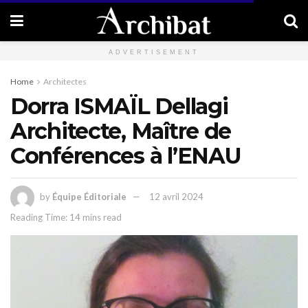
ADVERTISEMENT
Home
Architectes
Dorra ISMAÏL Dellagi
Architecte, Maître de
Conférences à l’ENAU
by
Équipe Éditoriale
12 avril 2024
Reading Time: 14 mins read