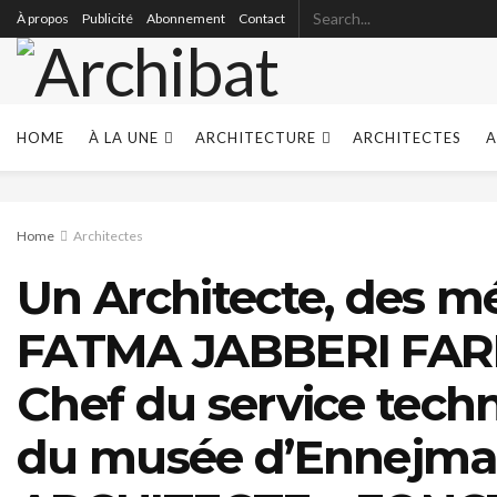
À propos
Publicité
Abonnement
Contact
HOME
À LA UNE
ARCHITECTURE
ARCHITECTES
A
Home
Architectes
Un Architecte, des mé
FATMA JABBERI FA
Chef du service techn
du musée d’Ennejma