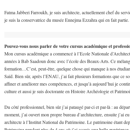
Fatma Jabberi Farroukh, je suis architecte, actuellement chef du se
je suis la conservatrice du musée Ennejma Ezzahra qui en fait partie.
Pouvez-vous nous parler de votre cursus académique et professi
Mon cursus académique a commencé à l’Ecole Nationale d’Architectu
années à Bab Saadoun donc avec l’école des Beaux-Arts. Ce mélange 
formation…C’est, peut-être, quelque chose qui manque à nos étudiant
Saïd. Bien sûr, après l’ENAU, j’ai fait plusieurs formations que ce so
affiner et améliorer mes compétences, et jusqu’à aujourd’hui je cont
culture et aussi je suis doctorante en Histoire Archéologie et Patrimo
Du côté professionnel, bien sûr j’ai pataugé par-ci et par-là : au dépar
moment, j’ai ouvert mon propre bureau d’architecture, ensuite j’ai eu
architecte à l’Institut National du Patrimoine. Le patrimoine étant depu
Patrimoine pendant plus de 4 ans où j’ai acquis une belle expérience d