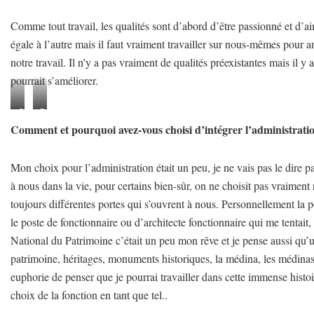
Comme tout travail, les qualités sont d’abord d’être passionné et d’ai
égale à l’autre mais il faut vraiment travailler sur nous-mêmes pour
notre travail. Il n’y a pas vraiment de qualités préexistantes mais il y 
pourrait s’améliorer.
©
P
Comment et pourquoi avez-vous choisi d’intégrer l’administrati
M
r
o
o
Mon choix pour l’administration était un peu, je ne vais pas le dire 
n
j
à nous dans la vie, pour certains bien-sûr, on ne choisit pas vraiment
d
e
toujours différentes portes qui s’ouvrent à nous. Personnellement la po
h
t
le poste de fonctionnaire ou d’architecte fonctionnaire qui me tentait, 
e
d
National du Patrimoine c’était un peu mon rêve et je pense aussi qu’u
r
e
patrimoine, héritages, monuments historiques, la médina, les médinas 
k
r
euphorie de penser que je pourrai travailler dans cette immense histoi
h
é
choix de la fonction en tant que tel..
i
a
a
m