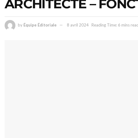
ARCHITECTE – FONC
by
Équipe Éditoriale
8 avril 2024
Reading Time: 6 mins rea