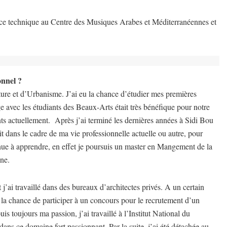
rvice technique au Centre des Musiques Arabes et Méditerranéennes et
onnel ?
re et d’Urbanisme. J’ai eu la chance d’étudier mes premières
avec les étudiants des Beaux-Arts était très bénéfique pour notre
s actuellement. Après j’ai terminé les dernières années à Sidi Bou
it dans le cadre de ma vie professionnelle actuelle ou autre, pour
inue à apprendre, en effet je poursuis un master en Mangement de la
ine.
t j’ai travaillé dans des bureaux d’architectes privés. A un certain
 la chance de participer à un concours pour le recrutement d’un
is toujours ma passion, j’ai travaillé à l’Institut National du
ans ce domaine fort passionnant. Par la suite, j’ai été détachée au