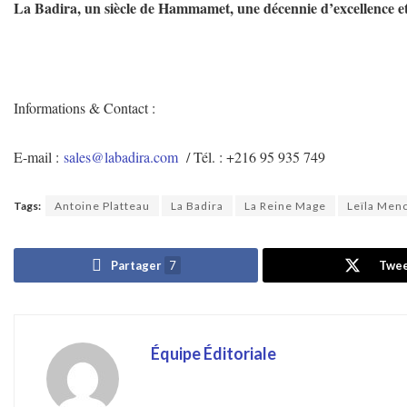
La Badira, un siècle de Hammamet, une décennie d’excellence et
Informations & Contact :
E-mail :
sales@labadira.com
/ Tél. : +216 95 935 749
Tags:
Antoine Platteau
La Badira
La Reine Mage
Leïla Men
Partager
7
Twe
Équipe Éditoriale