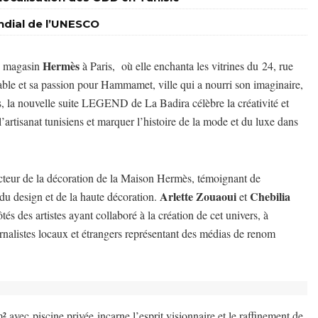
ondial de l’UNESCO
Hermès
re magasin
à Paris, où elle enchanta les vitrines du
24, rue
table et sa passion pour Hammamet, ville qui a nourri son imaginaire,
s, la nouvelle suite LEGEND de La Badira célèbre la créativité et
 l’artisanat tunisiens et marquer l’histoire de la mode et du luxe dans
cteur de la décoration de la Maison Hermès, témoignant de
Arlette Zouaoui
Chebilia
 du design et de la haute décoration.
et
tés des artistes ayant collaboré à la création de cet univers, à
alistes locaux et étrangers représentant des médias de renom
m² avec piscine privée incarne l’esprit visionnaire et le raffinement de