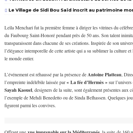
Le Village de Sidi Bou Saïd inscrit au patrimoine m
Leïla Menchari fut la première femme à diriger les vitrines du célèb
du
Faubourg Saint-Honoré pendant p
rès de 50 ans
. Son talent inimi
transparaissent dans chacune de ses créations. Inspirée de son univer
l’élégance intemporelle de cette artiste qui a su sublimer la culture et
le monde entier.
Antoine Platteau
L’événement est réhaussé par la présence de
, Dire
« La fée d’Hermès »
l’empreinte indélébile laissée par
sur l’univers
Sayah Kaouel
, designers de la suite, sont également présentes aux cô
l’exemple de Mehdi Benedetto ou de Sinda Belhassen. Quelques journ
figurent parmi les convives.
vue imprenable sur la Méditerranée
Offrant une
, la suite de 160 