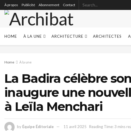
À propos
Publicité
Abonnement
Contact
HOME
À LA UNE
ARCHITECTURE
ARCHITECTES
A
Home
À la une
La Badira célèbre son
inaugure une nouvel
à Leïla Menchari
by
Équipe Éditoriale
11 avril 2025
Reading Time: 3 mins re