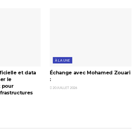
À LA UNE
ficielle et data
Échange avec Mohamed Zouari
er le
:
 pour
20 JUILLET 2026
nfrastructures