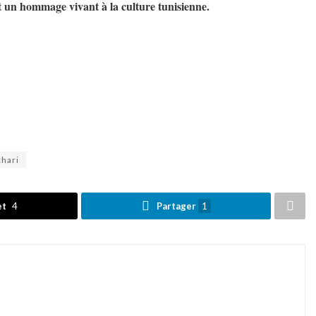
 un hommage vivant à la culture tunisienne.
chari
et
4
Partager
1