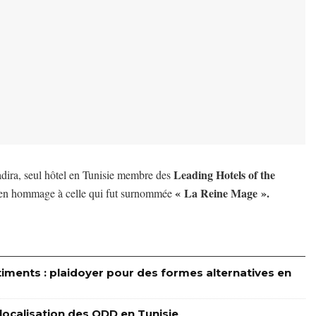
Leading Hotels of the
adira, seul hôtel en Tunisie membre des
« La Reine Mage ».
en hommage à celle qui fut surnommée
timents : plaidoyer pour des formes alternatives en
a localisation des ODD en Tunisie