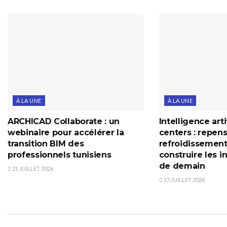
À LA UNE
À LA UNE
ARCHICAD Collaborate : un
Intelligence arti
webinaire pour accélérer la
centers : repens
transition BIM des
refroidissement
professionnels tunisiens
construire les i
de demain
21 JUILLET 2026
17 JUILLET 2026