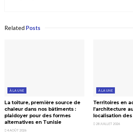
Related
Posts
À LA UNE
À LA UNE
La toiture, première source de
Territoires en ac
chaleur dans nos bâtiments :
l’architecture a
plaidoyer pour des formes
localisation de
alternatives en Tunisie
28 JUILLET 2026
4 AOÛT 2026