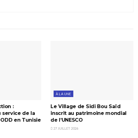
À LA UNE
tion :
Le Village de Sidi Bou Saïd
u service de la
inscrit au patrimoine mondial
s ODD en Tunisie
de l’UNESCO
27 JUILLET 2026