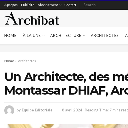
À propos
Publicité
Abonnement
Contact
HOME
À LA UNE
ARCHITECTURE
ARCHITECTES
A
Home
Architectes
Un Architecte, des mé
Montassar DHIAF, Ar
by
Équipe Éditoriale
8 avril 2024
Reading Time: 7 mins rea