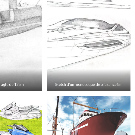
fragte de 125m
Sketch d’un monocoque de pliasance 8m